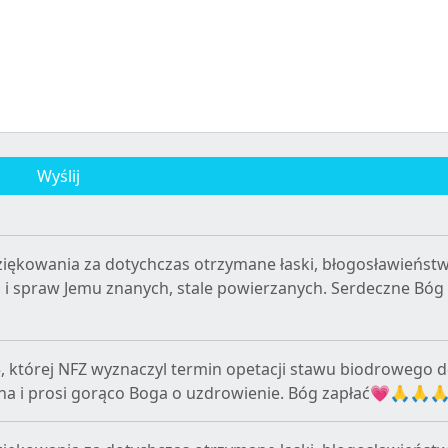
Wyślij
iękowania za dotychczas otrzymane łaski, błogosławieństw
b i spraw Jemu znanych, stale powierzanych. Serdeczne Bóg 
5, której NFZ wyznaczyl termin opetacji stawu biodrowego d
ona i prosi gorąco Boga o uzdrowienie. Bóg zapłać💗🙏🙏