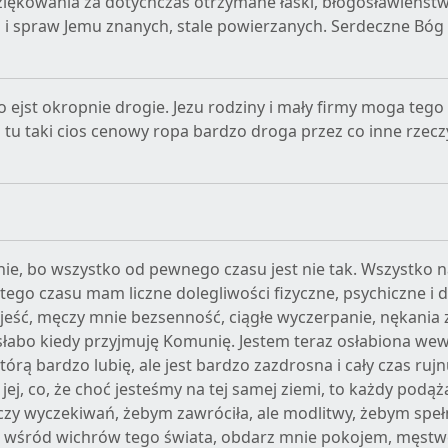
iękowania za dotychczas otrzymane łaski, błogosławieństw
b i spraw Jemu znanych, stale powierzanych. Serdeczne Bóg 
 ejst okropnie drogie. Jezu rodziny i mały firmy moga tego
u taki cios cenowy ropa bardzo droga przez co inne rzeczy
nie, bo wszystko od pewnego czasu jest nie tak. Wszystko n
 tego czasu mam liczne dolegliwości fizyczne, psychiczne i 
jeść, męczy mnie bezsenność, ciągłe wyczerpanie, nękania 
 słabo kiedy przyjmuję Komunię. Jestem teraz osłabiona wew
órą bardzo lubię, ale jest bardzo zazdrosna i cały czas rujn
jej, co, że choć jesteśmy na tej samej ziemi, to każdy podąż
, czy wyczekiwań, żebym zawróciła, ale modlitwy, żebym speł
ie wśród wichrów tego świata, obdarz mnie pokojem, męstw