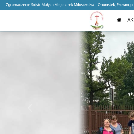
Zgromadzenie Sióstr Małych Misjonarek Miłosierdzia – Orionistek, Prowincja
AK
Previous