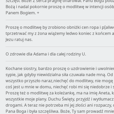
Szczęść Boże! Z serca pragnę ofiarować Panu Bogu podz
Bożą i nadal pokornie proszę o modlitwę w intencji osó
Panem Bogiem. +
Proszę o modlitwę by zrobiono obniżki cen ropa i p[aliwo
tprzetrwać my z żona wiążemy ledwo koniec z końcem a t
Jezu ratuj nas.
O zdrowie dla Adama i dla całej rodziny U.
Kochane siostry, bardzo proszę o uzdrowienie i uwolnie
sypie, jak gdyby niewidzialna siła czuwała nade mną. Od
wszystko przyszło naraz,niechęć do modlitwy, nie mogę 
coś jest u mnie w domu, niechęć robi mi się niedobrze i
Proszę też o modlitwę za koleżankę, ma na imię Aneta, kt
wszystkie moje plany. Duchu Święty, przyjdź i wytłumacz 
drogami. A teraz nie potrzeba mi jej złości ani rozpaczy
Pana Boga i była szczęśliwa. Boże, Ty sam prowadź mn