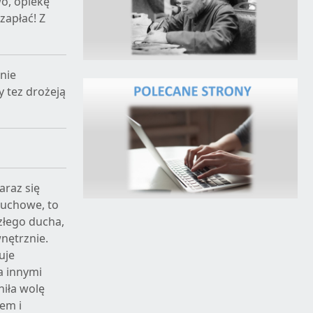
o, opiekę
zapłać! Z
 nie
 tez drożeją
araz się
duchowe, to
złego ducha,
nętrznie.
uje
a innymi
niła wolę
em i