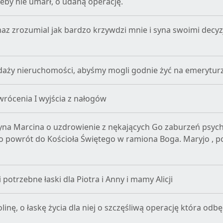
 żeby nie umarł, o udaną operację.
az zrozumial jak bardzo krzywdzi mnie i syna swoimi decyz
zedaży nieruchomości, abyśmy mogli godnie żyć na emerytur
rócenia I wyjścia z nałogów
yna Marcina o uzdrowienie z nękających Go zaburzeń psych
 o powrót do Kościoła Świętego w ramiona Boga. Maryjo , p
otrzebne łaski dla Piotra i Anny i mamy Alicji
inę, o łaskę życia dla niej o szczęśliwą operację która odbę