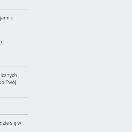
jami o
ze
icznych ,
od Twój
dzie się w