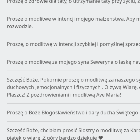
Proszę o zdrowie dla taty, o utrzymanie taty przy życiu,
Prosze o modlitwe w intencji mojego malzenstwa. Aby m
rozwodzie.
Proszę, o modlitwę w intencji szybkiej i pomyślnej spr
Proszę o modlitwę za mojego syna Seweryna o łaskę naw
Szczęść Boże, Pokornie proszę o modlitwę za naszego s
duchowych ,emocjonalnych i fizycznych . O żywą Wiarę,
Płaszcz! Z pozdrowieniami i modlitwą Ave Maria!
Proszę o Boże Błogosławieństwo i dary ducha Świętego i p
Szczęść Boże, chciałam prosić Siostry o modlitwę za Karol
piątek o wiarę .Z góry bardzo dziękuję ❤️