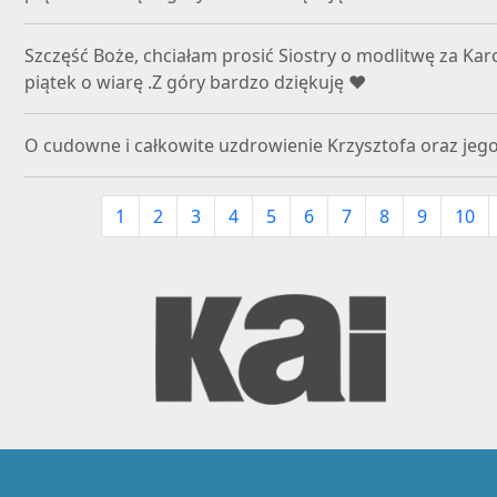
Szczęść Boże, chciałam prosić Siostry o modlitwę za Karol
piątek o wiarę .Z góry bardzo dziękuję ❤️
O cudowne i całkowite uzdrowienie Krzysztofa oraz jego
1
2
3
4
5
6
7
8
9
10