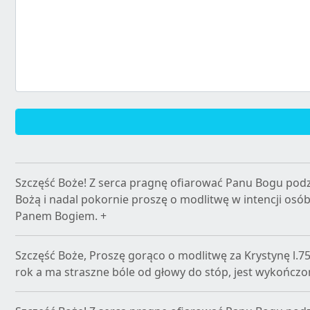
Szczęść Boże! Z serca pragnę ofiarować Panu Bogu podz
Bożą i nadal pokornie proszę o modlitwę w intencji osó
Panem Bogiem. +
Szczęść Boże, Proszę gorąco o modlitwę za Krystynę l.7
rok a ma straszne bóle od głowy do stóp, jest wykończ