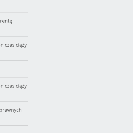
 rentę
en czas ciąży
en czas ciąży
osprawnych