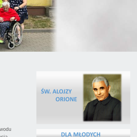
zawodu
ycia