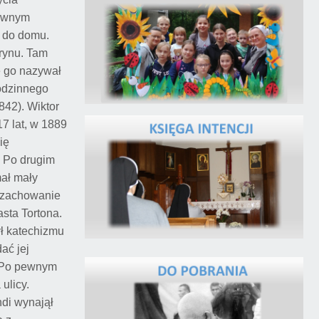
townym
ć do domu.
urynu. Tam
e go nazywał
rodzinnego
842). Wiktor
17 lat, w 1889
ię
. Po drugim
mał mały
e zachowanie
asta Tortona.
ył katechizmu
ać jej
. Po pewnym
ulicy.
ndi wynajął