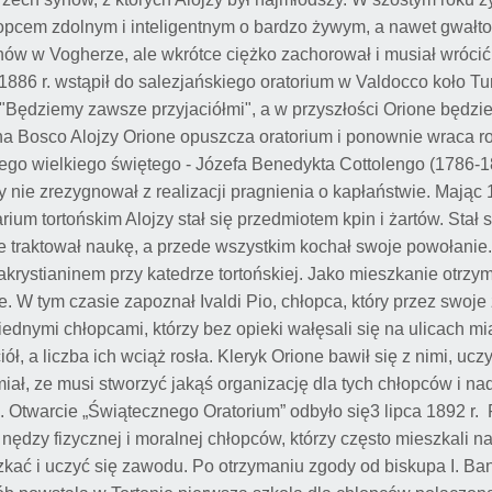
łopcem zdolnym i inteligentnym o bardzo żywym, a nawet gwał
kanów w Vogherze, ale wkrótce ciężko zachorował i musiał wróci
 1886 r. wstąpił do salezjańskiego oratorium w Valdocco koło T
"Będziemy zawsze przyjaciółmi", a w przyszłości Orione będzi
Jana Bosco Alojzy Orione opuszcza oratorium i ponownie wraca 
nnego wielkiego świętego - Józefa Benedykta Cottolengo (1786-1
y nie zrezygnował z realizacji pragnienia o kapłaństwie. Mając 
um tortońskim Alojzy stał się przedmiotem kpin i żartów. Stał s
e traktował naukę, a przede wszystkim kochał swoje powołanie
krystianinem przy katedrze tortońskiej. Jako mieszkanie otrzy
e. W tym czasie zapoznał Ivaldi Pio, chłopca, który przez swoj
 biednymi chłopcami, którzy bez opieki wałęsali się na ulicach mi
ół, a liczba ich wciąż rosła. Kleryk Orione bawił się z nimi, ucz
iał, ze musi stworzyć jakąś organizację dla tych chłopców i nad
. Otwarcie „Świątecznego Oratorium” odbyło się3 lipca 1892 r
 nędzy fizycznej i moralnej chłopców, którzy często mieszkali na 
kać i uczyć się zawodu. Po otrzymaniu zgody od biskupa I. Ba