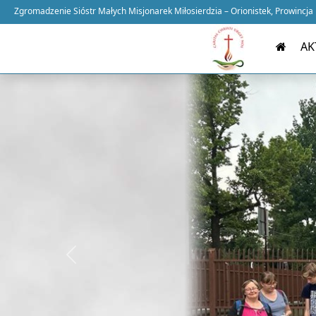
Zgromadzenie Sióstr Małych Misjonarek Miłosierdzia – Orionistek, Prowincja
AK
Previous