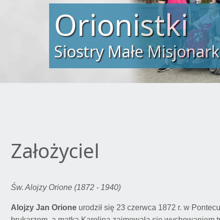
„Tylko miłość zbawi św
św. Alojzy Orione
Założyciel
Św. Alojzy Orione (1872 - 1940)
Alojzy Jan Orione
urodził się 23 czerwca 1872 r. w Pontec
brukarzem, a matka Karolina zajmowała się wychowaniem trz