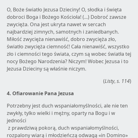
O, Boże światło Jezusa Dzieciny! O, słodka i święta
dobroci Boga i Bożego Kościoła! (...) Dobroć zawsze
zwycięża. Ona jest ukryta nawet w sercach
najbardziej zimnych, samotnych i zaniedbanych.
Miłość zwycięża nienawiść, dobro zwycięża zło,
światło zwycięża ciemność! Cała nienawiść, wszystko
zło i ciemności tego świata, czym są wobec światła tej
nocy Bożego Narodzenia? Niczym! Wobec Jezusa i to
Jezusa Dzieciny są właśnie niczym.
(
Listy
,
s. 114
)
4. Ofiarowanie Pana Jezusa
Potrzebny jest duch wspaniałomyślności, ale nie ten
zwykły, tylko wielki i mężny, oparty na Bogu i w
jedności
z prawdziwą pokorą, duch wspaniałomyślności,
rozpalony wiarą i młodzieńczą odwagą «in Domino»