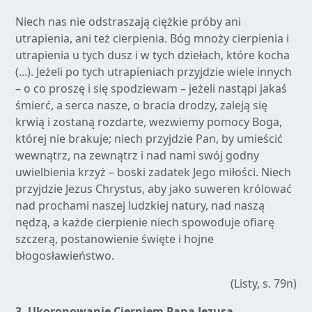
Niech nas nie odstraszają ciężkie próby ani
utrapienia, ani też cierpienia. Bóg mnoży cierpienia i
utrapienia u tych dusz i w tych dziełach, które kocha
(...). Jeżeli po tych utrapieniach przyjdzie wiele innych
– o co proszę i się spodziewam – jeżeli nastąpi jakaś
śmierć, a serca nasze, o bracia drodzy, zaleją się
krwią i zostaną rozdarte, wezwiemy pomocy Boga,
której nie brakuje; niech przyjdzie Pan, by umieścić
wewnątrz, na zewnątrz i nad nami swój godny
uwielbienia krzyż – boski zadatek Jego miłości. Niech
przyjdzie Jezus Chrystus, aby jako suweren królować
nad prochami naszej ludzkiej natury, nad naszą
nędzą, a każde cierpienie niech spowoduje ofiarę
szczerą, postanowienie święte i hojne
błogosławieństwo.
(Listy, s. 79n)
3.
Ukoronowanie Cierniem Pana Jezusa