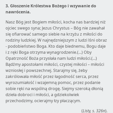
3.
Głoszenie Królestwa Bożego i wzywanie do
nawrócenia.
Nasz Bóg jest Bogiem miłości, kocha nas bardziej niż
ojciec swego syna; Jezus Chrystus – Bóg nie zawahał
się ofiarować samego siebie na krzyżu z miłości do
rodziny ludzkiej. W najnędzniejszym z ludzi lśni obraz
- podobieństwo Boga. Kto daje biednemu, Bogu daje
i z ręki Boga otrzyma wynagrodzenie.(...) Oby
Opatrzność Boża przysłała nam ludzi miłości.(...)
Bądźmy apostołami miłości, czystej miłości – miłości
wzniosłej i powszechnej. Starajmy się, żeby
zakrólowała miłość przez łagodność serca, przez
wyrozumiałość i wzajemną pomoc, przez podanie
sobie ręki na wspólną drogę. Siejmy szeroką dłonią
dzieła dobroci i miłości, a gdziekolwiek
przechodzimy, ocierajmy łzy płaczącym.
(
Listy, s. 326n
).