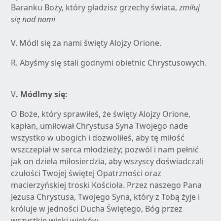
Baranku Boży, który gładzisz grzechy świata,
zmiłuj
się nad nami
V. Módl się za nami święty Alojzy Orione.
R. Abyśmy się stali godnymi obietnic Chrystusowych.
V
. Módlmy się:
O Boże, który sprawiłeś, że święty Alojzy Orione,
kapłan, umiłował Chrystusa Syna Twojego nade
wszystko w ubogich i dozwoliłeś, aby tę miłość
wszczepiał w serca młodzieży; pozwól i nam pełnić
jak on dzieła miłosierdzia, aby wszyscy doświadczali
czułości Twojej świętej Opatrzności oraz
macierzyńskiej troski Kościoła. Przez naszego Pana
Jezusa Chrystusa, Twojego Syna, który z Tobą żyje i
króluje w jedności Ducha Świętego, Bóg przez
wszystkie wieki wieków.