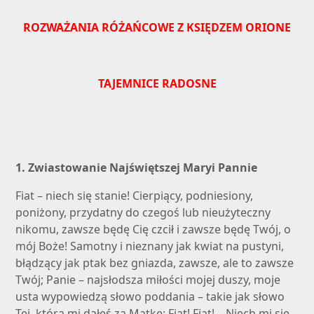
ROZWAŻANIA RÓŻAŃCOWE Z KSIĘDZEM ORIONE
TAJEMNICE RADOSNE
1. Zwiastowanie Najświętszej Maryi Pannie
Fiat – niech się stanie! Cierpiący, podniesiony,
poniżony, przydatny do czegoś lub nieużyteczny
nikomu, zawsze będę Cię czcił i zawsze będę Twój, o
mój Boże! Samotny i nieznany jak kwiat na pustyni,
błądzący jak ptak bez gniazda, zawsze, ale to zawsze
Twój; Panie – najsłodsza miłości mojej duszy, moje
usta wypowiedzą słowo poddania – takie jak słowo
Tej, którą mi dałeś za Matkę; Fiat! Fiat! – Niech mi się