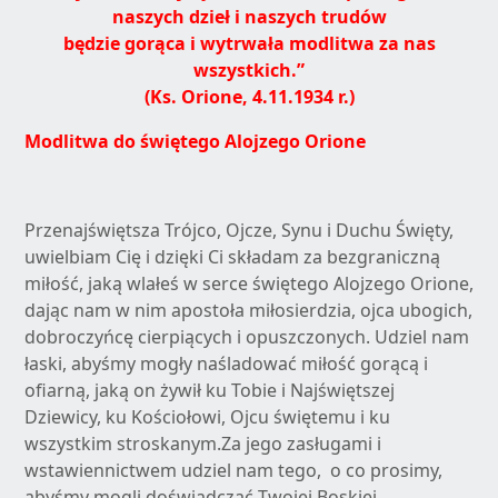
naszych dzieł i naszych trudów
będzie gorąca i wytrwała modlitwa za nas
wszystkich.”
(Ks. Orione, 4.11.1934 r.)
Modlitwa do świętego Alojzego Orione
Przenajświętsza Trójco, Ojcze, Synu i Duchu Święty,
uwielbiam Cię i dzięki Ci składam za bezgraniczną
miłość, jaką wlałeś w serce świętego Alojzego Orione,
dając nam w nim apostoła miłosierdzia, ojca ubogich,
dobroczyńcę cierpiących i opuszczonych. Udziel nam
łaski, abyśmy mogły naśladować miłość gorącą i
ofiarną, jaką on żywił ku Tobie i Najświętszej
Dziewicy, ku Kościołowi, Ojcu świętemu i ku
wszystkim stroskanym.Za jego zasługami i
wstawiennictwem udziel nam tego, o co prosimy,
abyśmy mogli doświadczać Twojej Boskiej