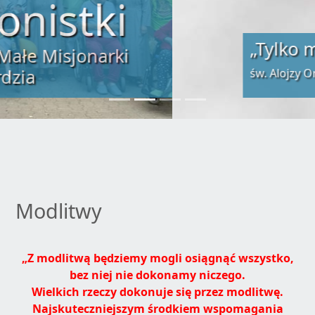
„Tylko miłość zbawi świat”
św. Alojzy Orione
Modlitwy
„Z modlitwą będziemy mogli osiągnąć wszystko,
bez niej nie dokonamy niczego.
Wielkich rzeczy dokonuje się przez modlitwę.
Najskuteczniejszym środkiem wspomagania