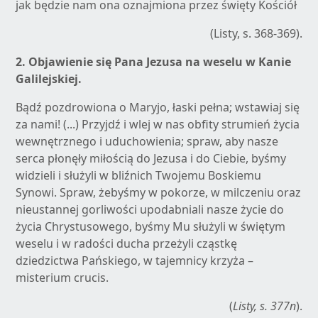
jak będzie nam ona oznajmiona przez święty Kościół
(Listy, s. 368-369).
2.
Objawienie się Pana Jezusa na weselu w Kanie
Galilejskiej.
Bądź pozdrowiona o Maryjo, łaski pełna; wstawiaj się
za nami! (...) Przyjdź i wlej w nas obfity strumień życia
wewnętrznego i uduchowienia; spraw, aby nasze
serca płonęły miłością do Jezusa i do Ciebie, byśmy
widzieli i służyli w bliźnich Twojemu Boskiemu
Synowi. Spraw, żebyśmy w pokorze, w milczeniu oraz
nieustannej gorliwości upodabniali nasze życie do
życia Chrystusowego, byśmy Mu służyli w świętym
weselu i w radości ducha przeżyli cząstkę
dziedzictwa Pańskiego, w tajemnicy krzyża –
misterium crucis.
(
Listy, s. 377n
).