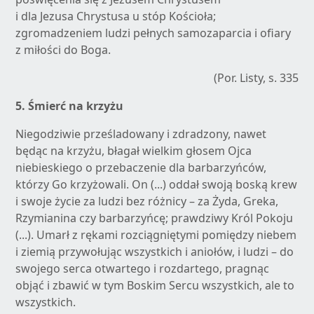
i dla Jezusa Chrystusa u stóp Kościoła;
zgromadzeniem ludzi pełnych samozaparcia i ofiary
z miłości do Boga.
(Por. Listy, s. 335
5.
Śmierć na krzyżu
Niegodziwie prześladowany i zdradzony, nawet
będąc na krzyżu, błagał wielkim głosem Ojca
niebieskiego o przebaczenie dla barbarzyńców,
którzy Go krzyżowali. On (...) oddał swoją boską krew
i swoje życie za ludzi bez różnicy – za Żyda, Greka,
Rzymianina czy barbarzyńcę; prawdziwy Król Pokoju
(...). Umarł z rękami rozciągniętymi pomiędzy niebem
i ziemią przywołując wszystkich i aniołów, i ludzi – do
swojego serca otwartego i rozdartego, pragnąc
objąć i zbawić w tym Boskim Sercu wszystkich, ale to
wszystkich.