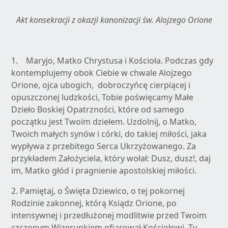
Akt konsekracji z okazji kanonizacji św. Alojzego Orione
1. Maryjo, Matko Chrystusa i Kościoła. Podczas gdy
kontemplujemy obok Ciebie w chwale Alojzego
Orione, ojca ubogich, dobroczyńcę cierpiącej i
opuszczonej ludzkości, Tobie poświęcamy Małe
Dzieło Boskiej Opatrzności, które od samego
początku jest Twoim dziełem. Uzdolnij, o Matko,
Twoich małych synów i córki, do takiej miłości, jaka
wypływa z przebitego Serca Ukrzyżowanego. Za
przykładem Założyciela, który wołał: Dusz, dusz!, daj
im, Matko głód i pragnienie apostolskiej miłości.
2. Pamiętaj, o Święta Dziewico, o tej pokornej
Rodzinie zakonnej, którą Ksiądz Orione, po
intensywnej i przedłużonej modlitwie przed Twoim
czczonym Wizerunkiem ofiarował Kościołowi. Ty