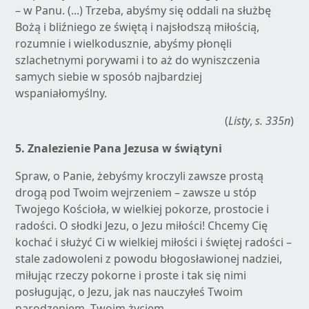
– w Panu. (...) Trzeba, abyśmy się oddali na służbę
Bożą i bliźniego ze świętą i najsłodszą miłością,
rozumnie i wielkodusznie, abyśmy płonęli
szlachetnymi porywami i to aż do wyniszczenia
samych siebie w sposób najbardziej
wspaniałomyślny.
(
Listy
,
s. 335n
)
5. Znalezienie Pana Jezusa w świątyni
Spraw, o Panie, żebyśmy kroczyli zawsze prostą
drogą pod Twoim wejrzeniem – zawsze u stóp
Twojego Kościoła, w wielkiej pokorze, prostocie i
radości. O słodki Jezu, o Jezu miłości! Chcemy Cię
kochać i służyć Ci w wielkiej miłości i świętej radości –
stale zadowoleni z powodu błogosławionej nadziei,
miłując rzeczy pokorne i proste i tak się nimi
posługując, o Jezu, jak nas nauczyłeś Twoim
narodzeniem, Twoim życiem...