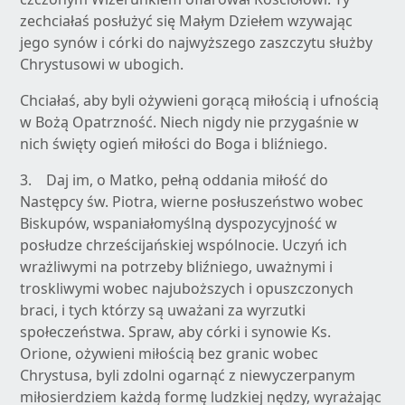
zechciałaś posłużyć się Małym Dziełem wzywając
jego synów i córki do najwyższego zaszczytu służby
Chrystusowi w ubogich.
Chciałaś, aby byli ożywieni gorącą miłością i ufnością
w Bożą Opatrzność. Niech nigdy nie przygaśnie w
nich święty ogień miłości do Boga i bliźniego.
3. Daj im, o Matko, pełną oddania miłość do
Następcy św. Piotra, wierne posłuszeństwo wobec
Biskupów, wspaniałomyślną dyspozycyjność w
posłudze chrześcijańskiej wspólnocie. Uczyń ich
wrażliwymi na potrzeby bliźniego, uważnymi i
troskliwymi wobec najuboższych i opuszczonych
braci, i tych którzy są uważani za wyrzutki
społeczeństwa. Spraw, aby córki i synowie Ks.
Orione, ożywieni miłością bez granic wobec
Chrystusa, byli zdolni ogarnąć z niewyczerpanym
miłosierdziem każdą formę ludzkiej nędzy, wyrażając