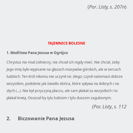
(
Por
.
Listy
, s. 207n
)
TAJEMNICE BOLESNE
1.
Modlitwa Pana Jezusa w Ogrójcu
Chrystus nie miał żołnierzy, nie chciał ich nigdy mieć. Nie chciał, żeby
Jego imię było wypisane na głazach masywów górskich, ale w sercach
ludzkich. Ten Król nikomu nie uczynił nic złego; czynił natomiast dobrze
wszystkim, podobnie jak światło słońca, które spływa na dobrych i na
złych (...). Nie był przyczyną płaczu, ale sam płakał za wszystkich i to
płakał krwią. Osuszał łzy tylu ludziom i tylu duszom zagubionym.
(Por.
Listy
,
s. 112
2.
Biczowanie Pana Jezusa