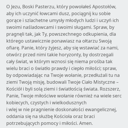
O Jezu, Boski Pasterzu, który powołałeś Apostołów,
aby ich uczynić łowcami dusz, pociągnij ku sobie
gorące i szlachetne umysły młodych ludzi i uczyń ich
swoimi naśladowcami i swoimi sługami. Spraw, by
pragnęli tak, jak Ty, powszechnego odkupienia, dla
którego ustawicznie ponawiasz na ołtarzu Swoją
ofiarę. Panie, który żyjesz, aby się wstawiać za nami,
otwórz przed nimi takie horyzonty, by dostrzegali
cały świat, w którym wznosi się niema prośba tak
wielu braci o światło prawdy i ciepło miłości; spraw,
by odpowiadając na Twoje wołanie, przedłużali tu na
ziemi Twoją misję, budowali Twoje Ciało Mistyczne –
Kościół i byli solą ziemi i światłością świata. Rozszerz,
Panie, Twoje miłościwe wołanie również na wiele serc
kobiecych, czystych i wielkodusznych
i wlej w nie pragnienie doskonałości ewangelicznej,
oddania się na służbę Kościoła oraz braci
potrzebujących pomocy i miłości. Amen.