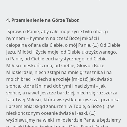
4. P
rzemienienie na Górze Tabor.
Spraw, o Panie, aby całe moje życie było ofiarą i
hymnem – hymnem na cześć Bożej miłości i
całopalną ofiarą dla Ciebie, o mój Panie. (...) Od Ciebie
Jezu, Miłości i Życie moje, od Ciebie ukrzyżowanego,
o Panie, od Ciebie eucharystycznego, od Ciebie
Miłości nieskończona; od Ciebie, Głowo i Boże
Miłosierdzie, niech zstąpi na mnie grzesznika i na
moich braci: - niech się rozleje [miłość] jak światło
słońca, które lśni nad dobrymi i nad złymi – jak
słońce, a nawet jeszcze bardziej, niech się rozszerza
fala Twej Miłości, która wszystko oczyszcza, przenika
i przemienia; skąd zanurzeni w Tobie, o Boże (...) w
nieskończonym oceanie światła i łaski, (...)
wyśpiewujmy na wieki miłosierdzie Pana, a będziemy
na wieki błogosławieni przez Ojca, Syna i Ducha