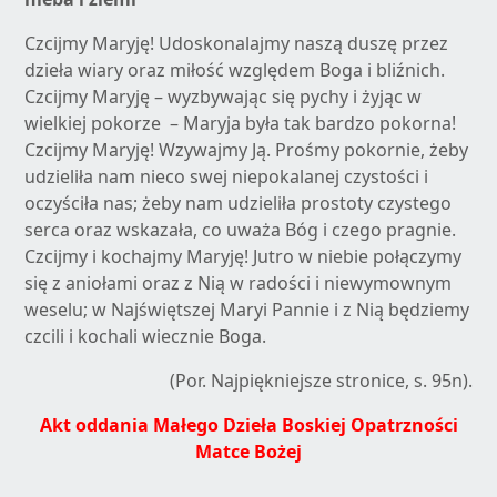
Czcijmy Maryję! Udoskonalajmy naszą duszę przez
dzieła wiary oraz miłość względem Boga i bliźnich.
Czcijmy Maryję – wyzbywając się pychy i żyjąc w
wielkiej pokorze – Maryja była tak bardzo pokorna!
Czcijmy Maryję! Wzywajmy Ją. Prośmy pokornie, żeby
udzieliła nam nieco swej niepokalanej czystości i
oczyściła nas; żeby nam udzieliła prostoty czystego
serca oraz wskazała, co uważa Bóg i czego pragnie.
Czcijmy i kochajmy Maryję! Jutro w niebie połączymy
się z aniołami oraz z Nią w radości i niewymownym
weselu; w Najświętszej Maryi Pannie i z Nią będziemy
czcili i kochali wiecznie Boga.
(Por. Najpiękniejsze stronice, s. 95n).
Akt oddania Małego Dzieła Boskiej Opatrzności
Matce Bożej