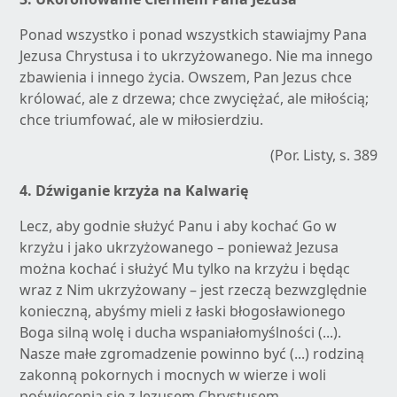
Ponad wszystko i ponad wszystkich stawiajmy Pana
Jezusa Chrystusa i to ukrzyżowanego. Nie ma innego
zbawienia i innego życia. Owszem, Pan Jezus chce
królować, ale z drzewa; chce zwyciężać, ale miłością;
chce triumfować, ale w miłosierdziu.
(Por. Listy, s. 389
4.
Dźwiganie krzyża na Kalwarię
Lecz, aby godnie służyć Panu i aby kochać Go w
krzyżu i jako ukrzyżowanego – ponieważ Jezusa
można kochać i służyć Mu tylko na krzyżu i będąc
wraz z Nim ukrzyżowany – jest rzeczą bezwzględnie
konieczną, abyśmy mieli z łaski błogosławionego
Boga silną wolę i ducha wspaniałomyślności (...).
Nasze małe zgromadzenie powinno być (...) rodziną
zakonną pokornych i mocnych w wierze i woli
poświęcenia się z Jezusem Chrystusem