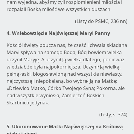
nam wyjedna, abyśmy żyli rozpłomienieni miłością i
rozpalali Boską miłość we wszystkich duszach.
(Listy do PSMC, 236 nn)
4.
Wniebowzięcie Najświętszej Maryi Panny
Kościół święty poucza nas, że cześć i chwała składana
Maryi spływa na samego Boga, Bóg bowiem wielką
uczynił Maryję. A uczynił Ją wielką dlatego, ponieważ
wiedział, że była najpokorniejsza. Uczynił Ją wielką,
pełną łaski, błogosławioną nad wszystkie niewiasty,
najczystszą i niepokalaną, bo wybrał Ją na Matkę:
«Dziewico Matko, Córko Twojego Syna; Pokorna, ale
nad wszystkie wyniosła, Zamierzeń Boskich
Skarbnico jedyna».
(Listy, s. 374)
5.
Ukoronowanie Matki Najświętszej na Królową
nieba i ziemi