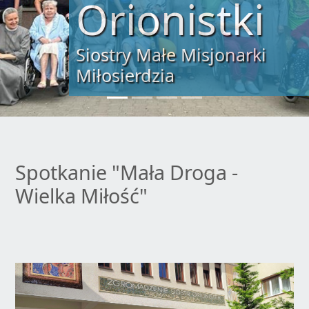
„Tylko miłość zbawi świat”
św. Alojzy Orione
Spotkanie "Mała Droga -
Wielka Miłość"