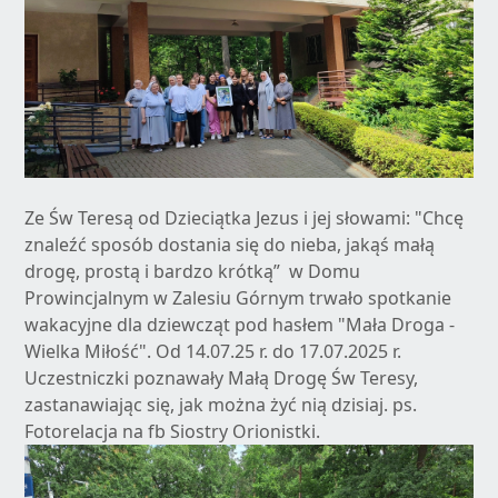
Ze Św Teresą od Dzieciątka Jezus i jej słowami: "Chcę
znaleźć sposób dostania się do nieba, jakąś małą
drogę, prostą i bardzo krótką” w Domu
Prowincjalnym w Zalesiu Górnym trwało spotkanie
wakacyjne dla dziewcząt pod hasłem "Mała Droga -
Wielka Miłość". Od 14.07.25 r. do 17.07.2025 r.
Uczestniczki poznawały Małą Drogę Św Teresy,
zastanawiając się, jak można żyć nią dzisiaj. ps.
Fotorelacja na fb Siostry Orionistki.